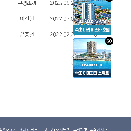
구명조끼
2025.05.29
1260
이진현
2022.07.06
2134
윤종철
2022.02.22
2101
글쓰기
수욕장 소개
축제 이벤트
고성8경
오시는 길
주변관광
추억게시판