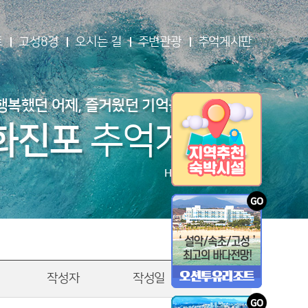
트
고성8경
오시는 길
주변관광
추억게시판
행복했던 어제, 즐거웠던 기억을 남겨보세요
화진포
추억게시판
HWAJINPO
BEACH
작성자
작성일
조회수