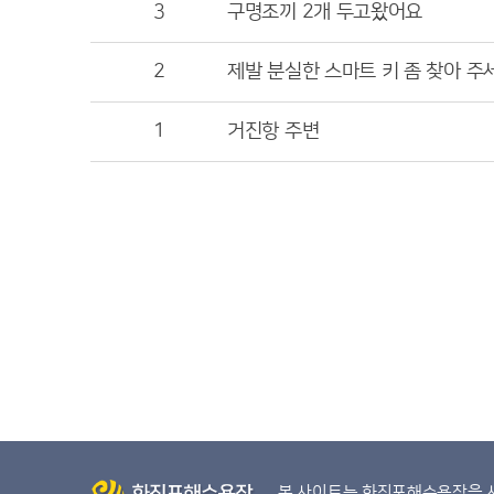
3
구명조끼 2개 두고왔어요
2
제발 분실한 스마트 키 좀 찾아 주
1
거진항 주변
본 사이트는 화진포해수욕장을 