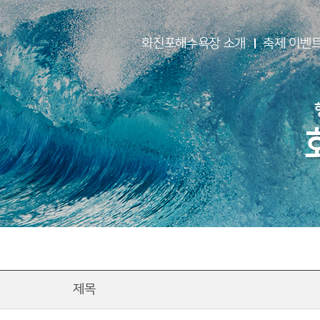
화진포해수욕장 소개
축제 이벤
제목