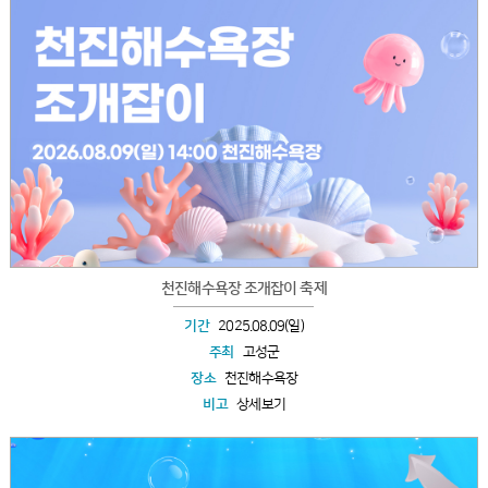
천진해수욕장 조개잡이 축제
기간
2025.08.09(일)
주최
고성군
장소
천진해수욕장
비고
상세보기