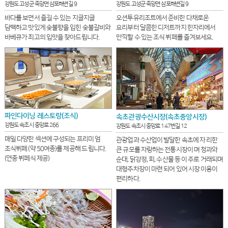
강원도 고성군 죽왕면 삼포해변길 9
강원도 고성군 죽왕면 삼포해변길 9
바다를 보면서 즐길 수 있는 지글지글
오션투유리조트에서 준비한 다채로운
담백하고 맛있게 숯불향을 입힌 숯불갈비와
요리부터 달콤한 디저트까지 한자리에서
바베큐가 최고의 입맛을 찾아드립니다.
만끽할 수 있는 조식 뷔페를 즐겨보세요.
파인다이닝 레스토랑(조식)
속초관광수산시장(속초중앙시장)
강원도 속초시 중앙로 266
강원도 속초시 중앙로 147번길 12
매일 다양한 섹션에 구성되는 프리미 엄
관광업과 수산업이 발달한 속초에 자 리한
조식뷔페 (약 50여종)를 제공해 드 립니다.
큰 규모를 자랑하는 전통시장이 며 청과와
(연중 뷔페식 제공)
순대, 닭강정, 회, 수산물 등 이 주로 거래되며
대형주차장이 마련 되어 있어 시장 이용이
편리하다.