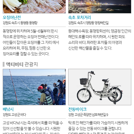
오징어난전
속초 포차거리
강원도 속초시 동명동 동명항
강원도 속초시 영랑동 영랑해안길
동명항에 위치하며 5월~6월부터 한시
등대해수욕장, 동명항회센터, 영금정 인근의
적으로 운영하는 오징어 판매난전이 다.
해안도로를 따라 위치하며, 시 원한 파도
어민들이 잡아온 오징어를 그 자리 에서
소리와 바다, 화려한 포차들 의 야경과
요리하여 회, 무침, 찜등 신선한 오
신선한 해산물을 즐길 수 있 다.
징어요리를 접할 수 있는 곳이다.
관광지
액티비티
배낚시
전동바이크
강원도 고성군 바다
강원 고성군 죽왕면 삼포해변길 9
고성 바다낚시는 즉석에서 회를 떠 먹을 수
탁 트인 해안가를 따라 가슴까지 시원하게
있어 신선함을 맛 볼 수 있습니다. 시원한
즐길 수 있는 전동 바이크를 권합니다.