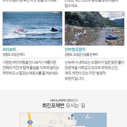
바닷 바람과 눈 부신 바닷 빛을 느끼세요.
다양한 해안 코스와 풍경을 눈과 마음에
담으세요.
모터보트
진부령유원지
강원도 고성군 바다
강원도 고성군 간성읍 진부리
시원한 바닷바람을 만나보자 ! 아름다운
산속에서 내려오는 오염되지 않은 맑은 물이
천혜의 자연과 함께 물살을 가르며 달리는
관광객을 사로잡고 있으며 주위에 산간,
짜릿하고 스릴있는 레포츠를 즐겨보세요
계곡, 하천이 있는 자연 발생적
유원지입니다.
HWAJINPO
BEACH
화진포해변
오시는 길