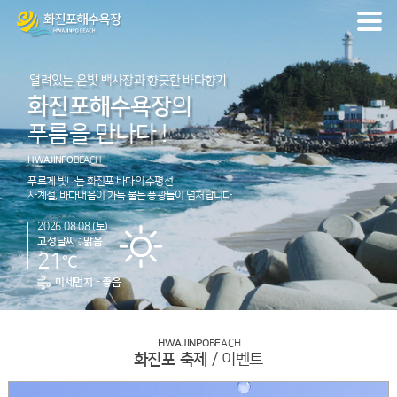
열려있는 은빛 백사장과 향긋한 바다향기
화진포해수욕장
의
푸름을 만나다 !
HWAJINPO
BEACH
푸르게 빛나는 화진포 바다의 수평선
사계절, 바다내음이 가득 물든 풍광들이 넘처납니다.
2026.08.08 (토)
고성날씨 : 맑음
℃
21
미세먼지 -
좋음
HWAJINPO
BEACH
화진포 축제
/ 이벤트