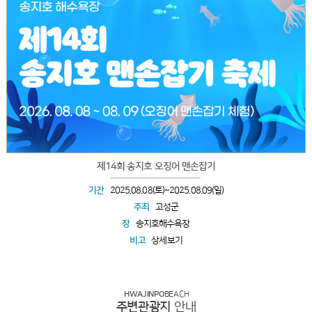
제14회 송지호 오징어 맨손잡기
기간
2025.08.08(토)~2025.08.09(일)
주최
고성군
장
송지호해수욕장
비고
상세보기
HWAJINPO
BEACH
주변관광지
안내