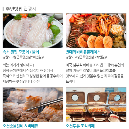
관광지
주변맛집
속초 횟집 모둠회 / 물회
반데라바베큐플레이츠
강원도 고성군 죽왕면 삼포해변길 9
강원도 고성군 죽왕면 삼포해변길 9
회는 여기가 짱이에요 !
미국 남부식 바베큐 조리법 그대로! 훈연의
청정 동해안에서 직접 잡아 현장에서
향이 가득한 리얼바베큐 플레이츠를
즉석으로 신선하고 싱싱한 활어를 공수하여
맛보세요. 쉽게 맛볼수 없는 최고의 감동을
제공하는 맛집입니다. 추천!
드립니다.
오션숯불갈비 & 바베큐
오션투유 조식뷔페